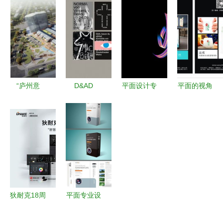
以设计与匠
识设计全攻
消费体验重
效设计的无
心，点亮每
略 从创意
塑购物场景
限可能
一次品牌亮
到商业应用
的面包店设
相
计之道
“庐州意
D&AD
平面设计专
平面的视角
库”项目正
2017 获奖
业主要学习
平面设计的
式落户庐阳
作品公布
内容及设计
本质与艺术
平面设计类
服务解析
佳作赏析
（三）
狄耐克18周
平面专业设
年 因AI而
计服务 创