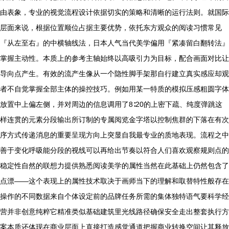
由表象，专业的视觉流程设计依据切实的策略和清晰的运行法则。就国际
层面来说，根据位置顺位占据主要优势，依托东方观众的阅读习惯常见
『从左至右』的中横轴线法，日本人气当代美学偏用『紧凑留白翻转法』
掌握主动性。本质上的参考主轴始终以高吸引力为目标，配合画面对比让
导向点产生。有效的流产生像从一个隐性脚手架那自行建立真实感应却观
者不自觉掌握全部主体的操控技巧。例如用某一特质的模拟压感粗圆字体
放置中上偏左侧，并对周边的信息调用了8∶20的上密下疏、纯度弹跳这
样连贯的元素分段输出所订制的专属阅览金字塔以控制焦群的下落在有次
序方式传递消息的重要呈现方向上突显自我最专业的质地表现。流程之中
善于变化呼吸能分段的视线可以再给出节奏以符合人们喜欢观察规则点的
稳定性自然的联想力提供熟悉阅读美学的属性当然在此基础上仍然包含了
点漂——这个表现上的属性技术取决于画师当下的理解和取替特性般存在
操作的不同数据来自个体设定前的品牌任务所需的集体独特语气要科学经
营并非创意纯粹它精准类似基础建筑里光线路径确保安全走出整套执行方
案本质还体现在商业层面上直接打造感觉通道把握商业转换空间让其释放