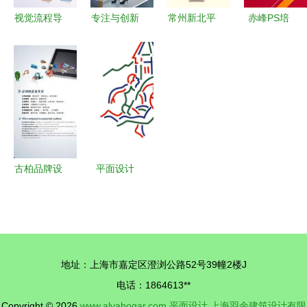
视觉流程导
专注与创新
常州新北平
赤峰PS培
航 平面设
专访理想卫
面设计与广
训班 从零
计中的专业
浴总经理危
告设计培训
基础到精通
布局技巧与
五祥的20年
全攻略 哪
平面设计的
实践
淋浴房设计
里学最靠
美工成长之
之路
谱？
路
古柏品牌设
平面设计
计 值得信
从概念到视
赖的平面设
觉传达的艺
计与产品画
术与科学
册创作专家
地址：上海市嘉定区澄浏公路52号39幢2楼J
电话：1864613**
Copyright © 2026
www.alvahogar.com
平面设计
上海羽余建筑设计有限