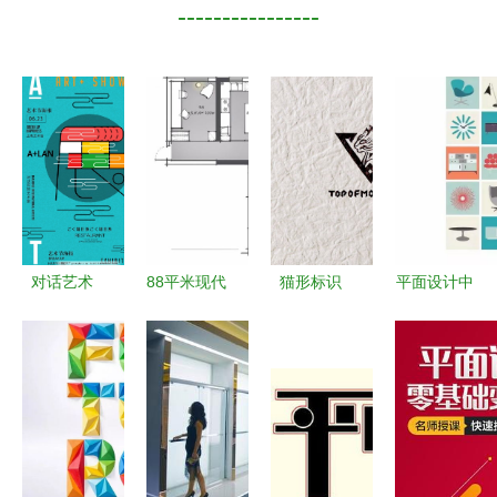
----------------
对话艺术
88平米现代
猫形标识
平面设计中
节，专业设
简约风，一
专属优雅的
的复古风格
计唤醒视觉
进门就看呆
平面设计艺
值得借鉴的
盛宴
了！——顺
术
经典风向标
发美哉美城
装修案例篇