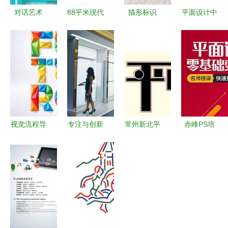
对话艺术
88平米现代
猫形标识
平面设计中
节，专业设
简约风，一
专属优雅的
的复古风格
计唤醒视觉
进门就看呆
平面设计艺
值得借鉴的
盛宴
了！——顺
术
经典风向标
发美哉美城
装修案例篇
视觉流程导
专注与创新
常州新北平
赤峰PS培
航 平面设
专访理想卫
面设计与广
训班 从零
计中的专业
浴总经理危
告设计培训
基础到精通
布局技巧与
五祥的20年
全攻略 哪
平面设计的
实践
淋浴房设计
里学最靠
美工成长之
之路
谱？
路